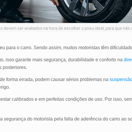
s devem ser avaliados na hora de escolher o pneu ideal, para que nã
 para o carro. Sendo assim, muitos motoristas têm dificuldade
o, isso garante mais segurança, durabilidade e conforto na
dir
 posteriores.
de forma errada, podem causar sérios problemas na
suspensã
erigo.
tar calibrados e em perfeitas condições de uso. Por isso, semp
segurança do motorista pela falta de aderência do carro ao sol