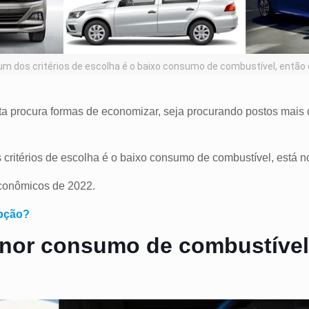
um dos critérios de escolha é o baixo consumo de combustível, entã
a procura formas de economizar, seja procurando postos mais c
ritérios de escolha é o baixo consumo de combustível, está no
 econômicos de 2022.
opção?
enor consumo de combustíve