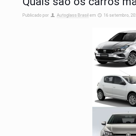
Quais são os carros m
Publicado por
Autoglass Brasil
em
16 setembro, 2