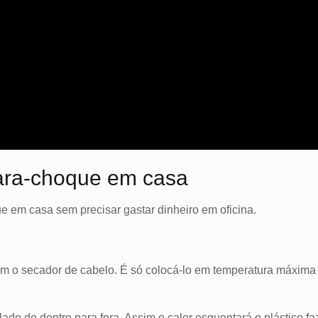
ara-choque em casa
 em casa sem precisar gastar dinheiro em oficina.
om o secador de cabelo. É só colocá-lo em temperatura máxima
ado de dentro para fora.
Assim o calor esquentará o plástico fa