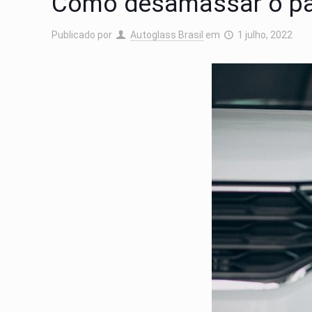
Como desamassar o pa
Publicado por
Autoglass Brasil
em
1 julho, 2022