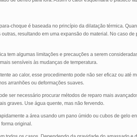
para-choque é baseada no princípio da dilatação térmica. Qu
 outras, resultando em uma expansão do material. No caso de 
nica tem algumas limitações e precauções a serem considerada
o mais sensíveis às mudanças de temperatura.
istente ao calor, esse procedimento pode não ser eficaz ou até
os arranhões ou deformações suaves.
ode ser necessário procurar métodos de reparo mais avançado
ais graves. Use água quente, mas não fervendo.
r rapidamente a área usando um pano úmido ou cubos de gelo e
 forma original.
em todos os casos. Dependendo da gravidade do amassado e da