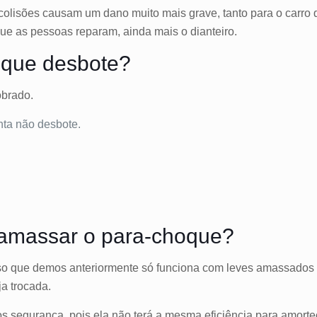
s colisões causam um dano muito mais grave, tanto para o carro
ue as pessoas reparam, ainda mais o dianteiro.
oque desbote?
obrado.
inta não desbote.
samassar o para-choque?
so que demos anteriormente só funciona com leves amassados 
ja trocada.
 segurança, pois ela não terá a mesma eficiência para amorte