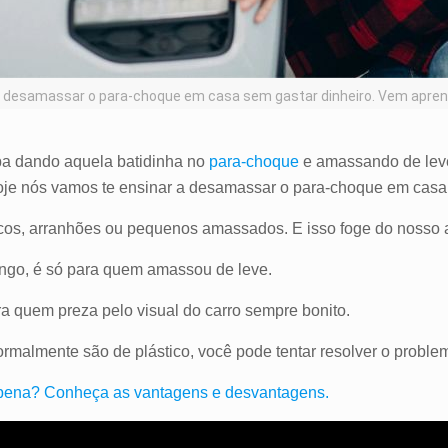
l desamassar o para-choque em casa sem gastar dinheiro. Vem apre
ba dando aquela batidinha no
para-choque
e amassando de lev
 hoje nós vamos te ensinar a desamassar o para-choque em casa
riscos, arranhões ou pequenos amassados. E isso foge do nosso 
ango, é só para quem amassou de leve.
a quem preza pelo visual do carro sempre bonito.
normalmente são de plástico, você pode tentar resolver o prob
pena? Conheça as vantagens e desvantagens.