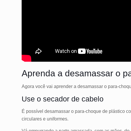
Aprenda a desamassar o p
Agora você vai aprender a desamassar o para-choque
Use o secador de cabelo
É possível desamassar o para-choque de plástico c
circulares e uniformes.
Vá empurrando a parte amassada, com as mãos, do l