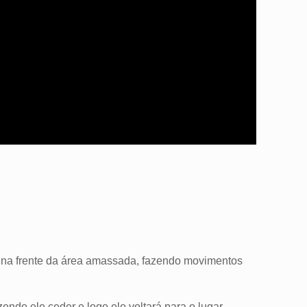
 na frente da área amassada, fazendo movimentos
zendo ele ceder e logo ele voltará para o lugar.