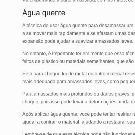
Água quente
A técnica de usar água quente para desamassar um 
a se mover mais rapidamente e se afastam umas das
expansão pode ajudar a suavizar amassados leves.
No entanto, é importante ter em mente que essa téc
feitos de plástico ou materiais semelhantes, que sã
Se o para-choque for de metal ou outro material res
mais adequada para amassados leves, como pequen
Para amassados mais profundos ou danos graves, p
choque, pois isso pode levar a deformações ainda m
Após aplicar água quente, você pode tentar resfria
ajudar a contrair o material, ajudando a restaurar sua
Lembre-se de que essa técnica pode não funcionar 