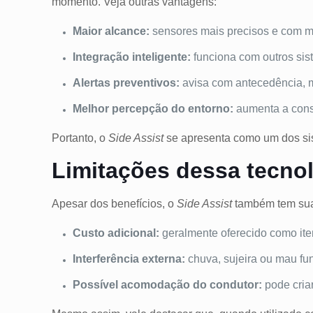
momento. Veja outras vantagens:
Maior alcance:
sensores mais precisos e com m
Integração inteligente:
funciona com outros sis
Alertas preventivos:
avisa com antecedência, 
Melhor percepção do entorno:
aumenta a consc
Portanto, o
Side Assist
se apresenta como um dos sis
Limitações dessa tecno
Apesar dos benefícios, o
Side Assist
também tem suas
Custo adicional:
geralmente oferecido como ite
Interferência externa:
chuva, sujeira ou mau fu
Possível acomodação do condutor:
pode criar