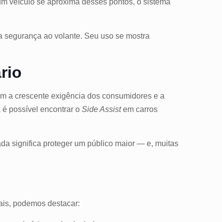
m veículo se aproxima desses pontos, o sistema
a segurança ao volante. Seu uso se mostra
rio
com a crescente exigência dos consumidores e a
 é possível encontrar o
Side Assist
em carros
ada significa proteger um público maior — e, muitas
pais, podemos destacar: