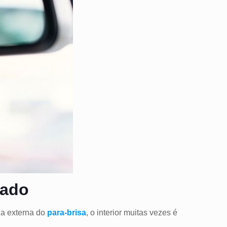
çado
za externa do
para-brisa
, o interior muitas vezes é