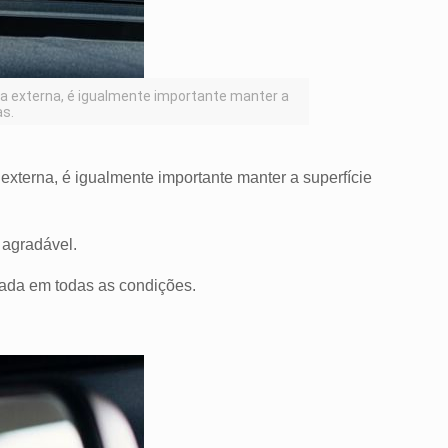
a externa, é igualmente importante manter a
as.
xterna, é igualmente importante manter a superfície
 agradável.
trada em todas as condições.