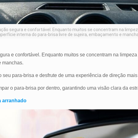
dução segura e confortável. Enquanto muitos se concentram na limpez
perfície interna do para-brisa livre de sujeira, embaçamento e manch
ura e confortável. Enquanto muitos se concentram na limpeza e
 e manchas.
o seu para-brisa e desfrute de uma experiência de direção mais
mpar o para-brisa por dentro, garantindo uma visão clara da es
sa arranhado