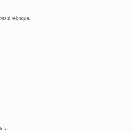
possui reboque.
tura.