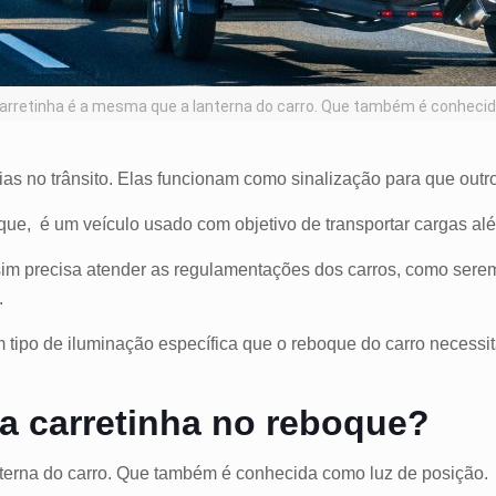
carretinha é a mesma que a lanterna do carro. Que também é conhecid
ias no trânsito. Elas funcionam como sinalização para que outr
que,
é um veículo usado com objetivo de transportar cargas a
im precisa atender as regulamentações dos carros, como serem
.
 tipo de iluminação específica que o reboque do carro necessit
na carretinha no reboque?
nterna do carro. Que também é conhecida como luz de posição.