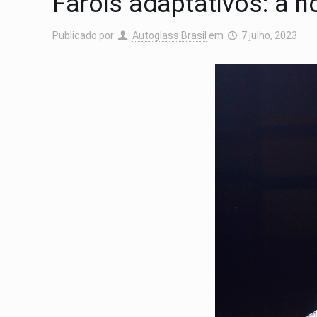
Faróis adaptativos: a n
Publicado por
Autoglass Brasil
em
7 julho, 2023