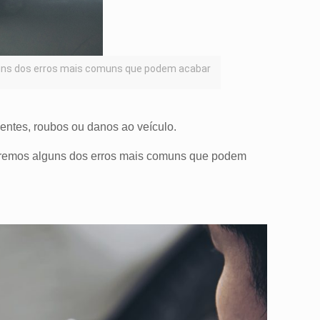
guns dos erros mais comuns que podem acabar
dentes, roubos ou danos ao veículo.
utiremos alguns dos erros mais comuns que podem