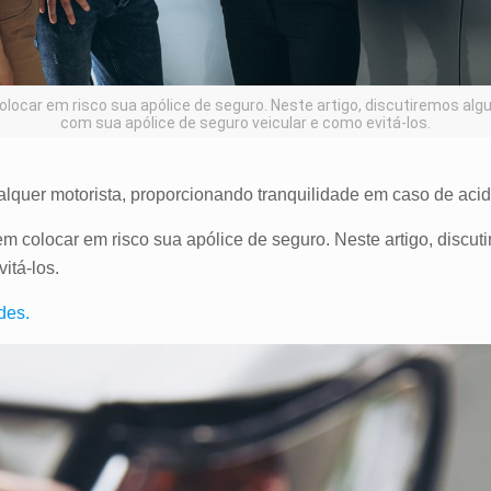
ocar em risco sua apólice de seguro. Neste artigo, discutiremos al
com sua apólice de seguro veicular e como evitá-los.
alquer motorista, proporcionando tranquilidade em caso de aci
m colocar em risco sua apólice de seguro. Neste artigo, disc
itá-los.
des.