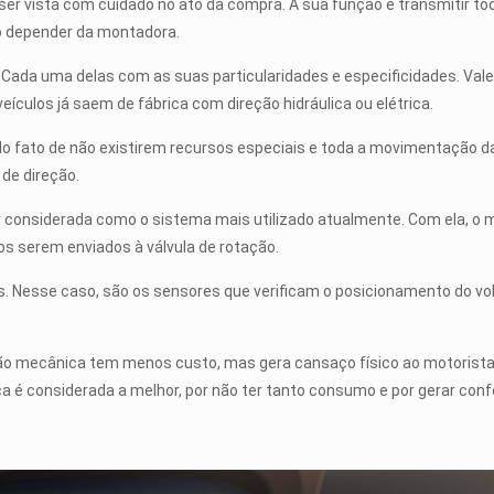
ser vista com cuidado no ato da compra. A sua função é transmitir t
 ao depender da montadora.
a. Cada uma delas com as suas particularidades e especificidades. Val
ículos já saem de fábrica com direção hidráulica ou elétrica.
pelo fato de não existirem recursos especiais e toda a movimentação 
 de direção.
r considerada como o sistema mais utilizado atualmente. Com ela, o m
dos serem enviados à válvula de rotação.
las. Nesse caso, são os sensores que verificam o posicionamento do vol
eção mecânica tem menos custo, mas gera cansaço físico ao motorista.
ca é considerada a melhor, por não ter tanto consumo e por gerar conf