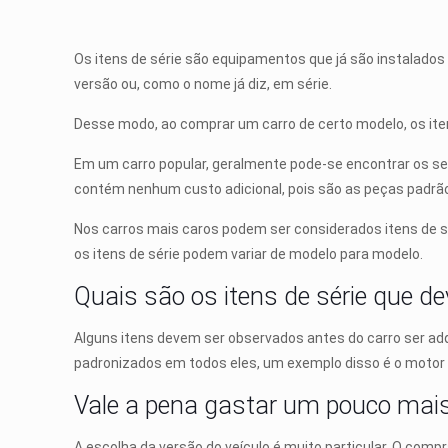
Os itens de série são equipamentos que já são instalados
versão ou, como o nome já diz, em série.
Desse modo, ao comprar um carro de certo modelo, os ite
Em um carro popular, geralmente pode-se encontrar os seg
contém nenhum custo adicional, pois são as peças padrã
Nos carros mais caros podem ser considerados itens de séri
os itens de série podem variar de modelo para modelo.
Quais são os itens de série que d
Alguns itens devem ser observados antes do carro ser adq
padronizados em todos eles, um exemplo disso é o motor 
Vale a pena gastar um pouco mai
A escolha da versão do veículo é muito particular. O comp