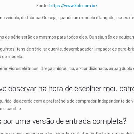
Fonte:
https://www.kbb.com.br/
 no veículo, de fábrica. Ou seja, quando um modelo é lançado, esses i
ns de série serão os mesmos para todos eles. Ou seja, são os equipa
uintes itens de série: ar quente, desembaçador, limpador de para-bri
o do modelo.
e: vidros elétricos, direção hidráulica, ar-condicionado, airbag duplo
evo observar na hora de escolher meu carr
uirido, de acordo com a preferência do comprador. Independente do v
e o câmbio.
s por uma versão de entrada completa?
rador precisa aderir o que lhe garantirá satisfação. De fato, um mode