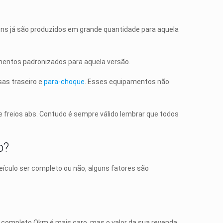
tens já são produzidos em grande quantidade para aquela
mentos padronizados para aquela versão.
sas traseiro e
para-choque
. Esses equipamentos não
 e freios abs. Contudo é sempre válido lembrar que todos
o?
eículo ser completo ou não, alguns fatores são
lo completo Okm é mais caro, mas o valor da sua revenda