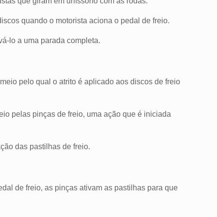
bustas que giram em uníssono com as rodas.
iscos quando o motorista aciona o pedal de freio.
levá-lo a uma parada completa.
io pelo qual o atrito é aplicado aos discos de freio
io pelas pinças de freio, uma ação que é iniciada
ão das pastilhas de freio.
al de freio, as pinças ativam as pastilhas para que