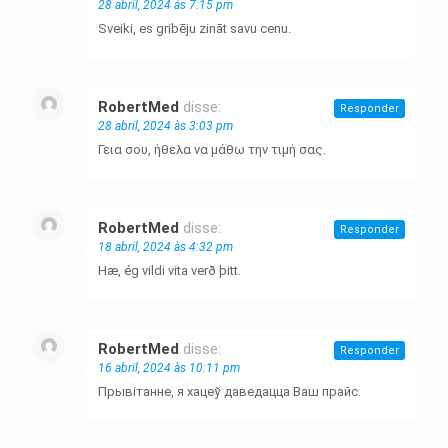
28 abril, 2024 às 7:15 pm
Sveiki, es gribēju zināt savu cenu.
RobertMed
disse:
Responder
28 abril, 2024 às 3:03 pm
Γεια σου, ήθελα να μάθω την τιμή σας.
RobertMed
disse:
Responder
18 abril, 2024 às 4:32 pm
Hæ, ég vildi vita verð þitt.
RobertMed
disse:
Responder
16 abril, 2024 às 10:11 pm
Прывітанне, я хацеў даведацца Ваш прайс.