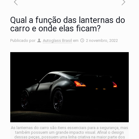
Qual a função das lanternas do
carro e onde elas ficam?
Publicado por
Autoglass Brasil
em
2 novembro, 2022
As lanternas do carro são itens essenciais para a segurança, mas
também possuem um grande impacto visual. Afinal o design
dessas peças, possuem uma linha criativa na maior parte dos