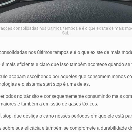
ovações consolidadas nos últimos tempos e é o que existe de mais m
Sul.
consolidadas nos últimos tempos e é o que existe de mais mod
mais eficiente e claro que isso também acontece quando se t
veículo acabam escolhendo por aqueles que consomem menos c
ologias e o sistema start stop é uma delas.
os períodos no trânsito e consequentemente consumindo mais co
 maiores e também a emissão de gases tóxicos.
rt stop, que desliga o carro nesses períodos em que ele está pa
as sobre sua eficácia e também se compromete a durabilidade d