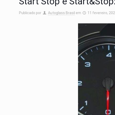
Start Stop e Start&Sto
Publicado por
Autoglass Brasil
em
11 fevereiro, 20