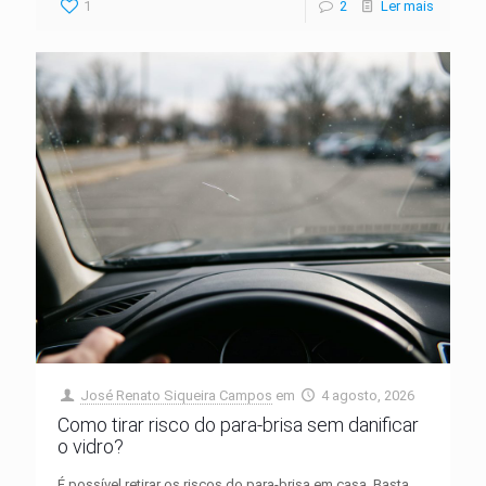
1
2
Ler mais
José Renato Siqueira Campos
em
4 agosto, 2026
Como tirar risco do para-brisa sem danificar
o vidro?
É possível retirar os riscos do para-brisa em casa. Basta